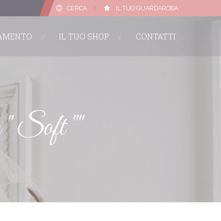
CERCA
|
IL TUO GUARDAROBA
TAMENTO
IL TUO SHOP
CONTATTI
" Soft ""