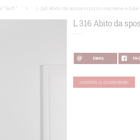
 " Soft "
L 316 Abito da sposa in pizzo macramè e tulle
L 316 Abito da spo
EMAIL
FA
AGGIUNGI AL GUARDAROBA