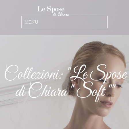
Collezioni: "Le Spose
di Chiara " Soft ""