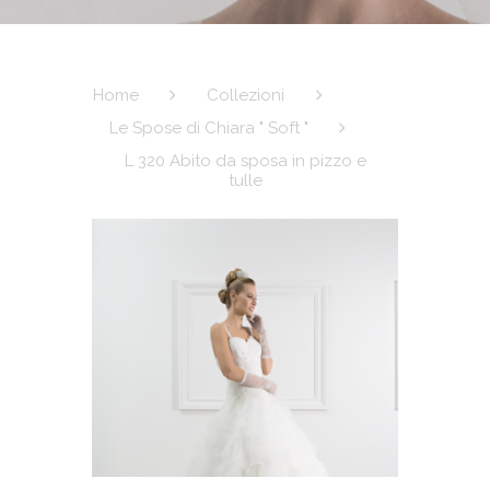
Home
Collezioni
Le Spose di Chiara " Soft "
L 320 Abito da sposa in pizzo e
tulle