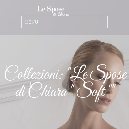
Collezioni: "Le Spose
di Chiara " Soft ""