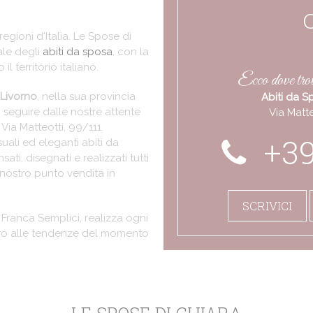
 regioni d'Italia. Le Spose di
ale degli
abiti da sposa
, con la
 il territorio italiano.
Ecco dove trov
 Livorno
, nella sua provincia
Abiti da S
ti seguire dalle nostre attente
Via Matte
 Via Matteotti, 99/111.
+39
suali ed eleganti abiti da
i, disegnati e realizzati tutti
l nostro punto vendita in
SCRIVICI
va Franca Semplici, realizza ogni
ro alle tendenze del momento