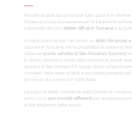
Modelli di abiti da sposa per tutti i gusti e in diverse
Chiara accosta la passione per la tradizione sartori
capillarità dei loro
atelier diffusi in Toscana
e su tutto
In particolare se stai cercando un
abito da sposa a
oppure in Toscana, hai la possibilità di visitare e far
sarte nel
punto vendita di San Vincenzo (Livorno)
in
Il centro operativo della realizzazione di questi sen
sposa è a San Miniato (PI), luogo dove vengono pensat
i modelli delle linee di abiti e accessori presenti ne
provincia di Livorno e in tutta Italia.
L’equipe di stilisti coordinati dalla Direttrice Creati
anno circa
400 modelli differenti
per andare incont
e alle esigenze delle spose.