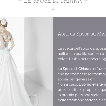
—
LE SPOSE DI CHIARA
—
Abiti da Sposa su Mis
La scelta dell’abito da sposa
abiti d’alta qualità sartoriale:
colori: il tutto per rendere 
Le Spose di Chiara
è un’azie
che ha trasmesso la tradizion
sposa per generazioni.
Non a caso,
Livorno e la ter
poeti e artisti e proprio in q
la propria passione sartorial
della tradizione sartoriale ita